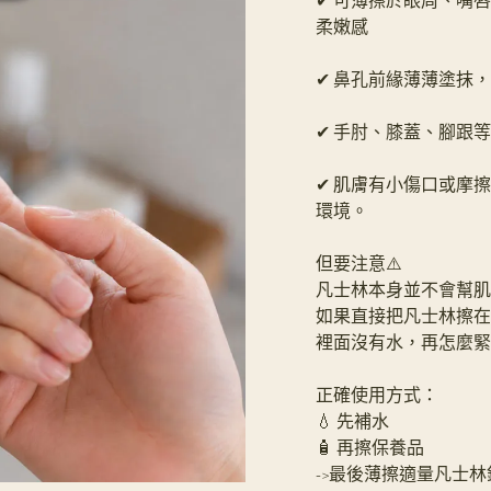
✔ 可薄擦於眼周、嘴
柔嫩感
✔ 鼻孔前緣薄薄塗抹
✔ 手肘、膝蓋、腳跟
✔ 肌膚有小傷口或摩
環境。
但要注意⚠️
凡士林本身並不會幫肌
如果直接把凡士林擦在
裡面沒有水，再怎麼緊
正確使用方式：
💧 先補水
🧴 再擦保養品
->最後薄擦適量凡士