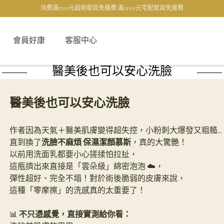
消費滿599元超商取貨免運費 滿1199元宅配取貨免運費
會員好康
客服中心
醫美後也可以安心洗臉
醫美後也可以安心洗臉
作者因為天氣＋醫美肌膚變得超失控，小粉刺大爆發又粗糙... 
直到換了
洗臉不麻煩
保濕潔顏慕斯
，真的大驚艷！
以前用洗面乳都要小心搓揉怕拉扯，
這瓶擠出來直接是「雲朵級」綿密泡泡 ☁️，
彈性超好、完全不塌！對於術後脆弱的皮膚來說，
這種「零摩擦」的洗感真的太重要了！
📊 
不只憑感覺，直接實測給你看：