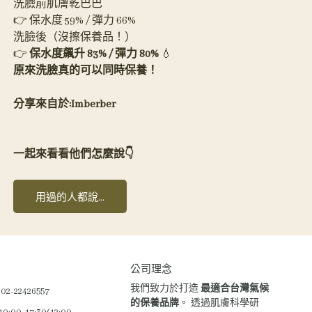
洗臉前肌膚乾巴巴 
👉 保水度 59% / 彈力 66%   
洗臉後（沒擦保養品！） 
👉
 保水度飆升 83% / 彈力 80% 
💧
原來洗臉真的可以同時保養！ 
分享來自於:Imberber
一起來看看他們怎麼說👇
用過的人都說...
公司理念
我們致力於打造 
最適合台灣氣候
-22426557
的保養品牌
。 透過肌膚科學研