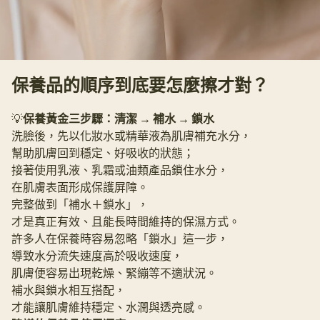
保養品的順序到底要怎麼擦才對？
💡
保養黃金三步驟：清潔 → 補水 → 鎖水
洗臉後，先以化妝水或精華液為肌膚補充水分，
幫助肌膚回到穩定、好吸收的狀態；
接著使用乳液、乳霜或油類產品鎖住水分，
在肌膚表面形成保護屏障。
完整做到「補水＋鎖水」，
才是真正有效、且能長時間維持的保濕方式。
許多人在保養時容易忽略「鎖水」這一步，
導致水分流失速度高於吸收速度，
肌膚便容易出現乾燥、緊繃等不適狀況。
補水與鎖水相互搭配，
才能讓肌膚維持穩定、水潤與透亮感。